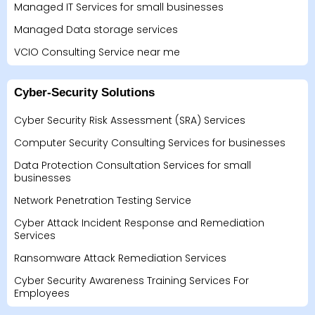
Managed IT Services for small businesses
Managed Data storage services
VCIO Consulting Service near me
Cyber-Security Solutions
Cyber Security Risk Assessment (SRA) Services
Computer Security Consulting Services for businesses
Data Protection Consultation Services for small
businesses
Network Penetration Testing Service
Cyber Attack Incident Response and Remediation
Services
Ransomware Attack Remediation Services
Cyber Security Awareness Training Services For
Employees