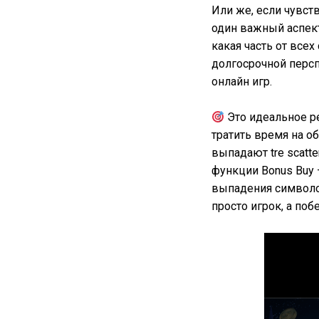
Или же, если чувств
один важный аспект 
какая часть от все
долгосрочной персп
онлайн игр.
Это идеальное ре
тратить время на 
выпадают tre scatt
функции Bonus Buy 
выпадения символо
просто игрок, а поб