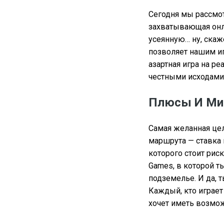
Сегодня мы рассмот
захватывающая онла
усеянную… ну, ска
позволяет нашим иг
азартная игра на р
честными исходами
Плюсы И Мин
Самая желанная цел
маршрута — ставка 
которого стоит риск
Games, в которой 
подземелье. И да, 
Каждый, кто играет
хочет иметь возмож