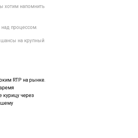
мы хотим напомнить
над процессом.
я шансы на крупный
оким RTP на рынке.
овремя
е курицу через
льшему