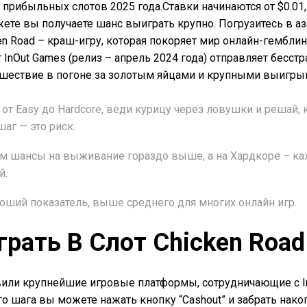
 прибыльных слотов 2025 года.Ставки начинаются от $0.01,
те вы получаете шанс выиграть крупно. Погрузитесь в аз
n Road – краш-игру, которая покоряет мир онлайн-гемблинг
 InOut Games (релиз – апрель 2024 года) отправляет бесст
ешествие в погоне за золотым яйцами и крупными выигр
от Easy до Hardcore, веди курицу через ловушки и решай, 
г — это риск.
ом шансы на выживание гораздо выше, а на Хардкоре – к
й.
роший показатель, выше среднего для многих онлайн игр.
грать В Слот Chicken Road
или крупнейшие игровые платформы, сотрудничающие с I
о шага вы можете нажать кнопку “Cashout” и забрать на