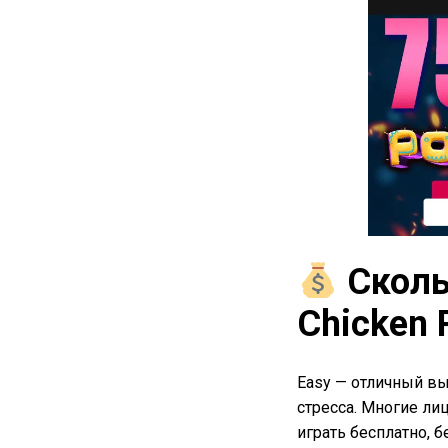
Сколь
Chicken 
Easy — отличный вы
стресса. Многие л
играть бесплатно, 