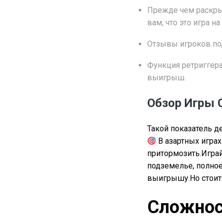
Прежде чем раскрыт
вам, что это игра н
Отзывы игроков по
Функция ретриггера
выигрыш.
Обзор Игры 
Такой показатель д
В азартных игра
притормозить.Играй
подземелье, полно
выигрышу.Но стоит 
Сложнос