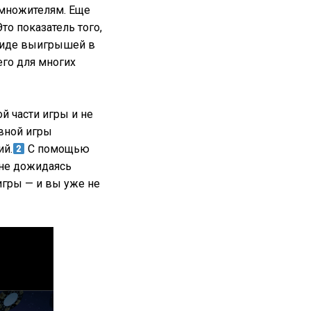
м множителям. Еще
Это показатель того,
 виде выигрышей в
его для многих
й части игры и не
вной игры
ий.
С помощью
 не дожидаясь
гры — и вы уже не