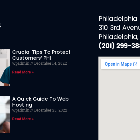
Philadelphia
s
310 3rd Aven
Philadelphia,
(201) 299-3
Crucial Tips To Protect
Customers’ PHI
wpadmin
December 14, 2022
Read More »
A Quick Guide To Web
Hosting
wpadmin
December 23, 2022
Read More »