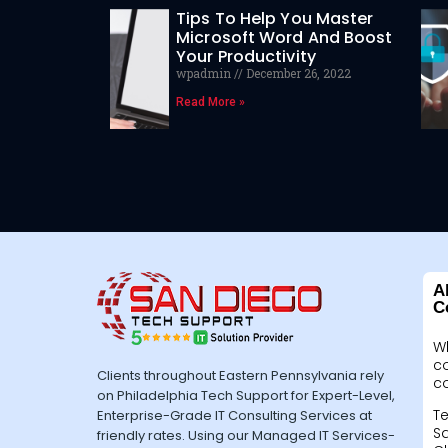
Tips To Help You Master
Microsoft Word And Boost
Your Productivity
wpadmin
December 26, 2022
Read More »
A
C
W
c
Clients throughout Eastern Pennsylvania rely
c
on Philadelphia Tech Support for Expert-Level,
Te
Enterprise-Grade IT Consulting Services at
Sa
friendly rates. Using our Managed IT Services-