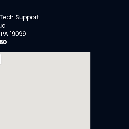
 Tech Support
ue
 PA 19099
880