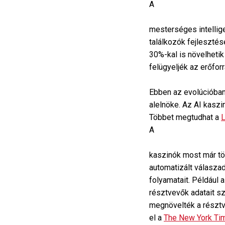
A
mesterséges intellige
találkozók fejlesztés
30%-kal is növelhetik
felügyeljék az erőfor
Ebben az evolúcióban
alelnöke. Az AI kaszi
Többet megtudhat a
A
kaszinók most már töb
automatizált válasza
folyamatait. Például 
résztvevők adatait s
megnövelték a résztve
el a
The New York Ti