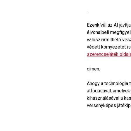
.
Ezenkívül az AI javít
élvonalbeli megfigyel
valószínűsíthető ves
védett környezetet i
szerencsejáték oldal
címen.
Ahogy a technológia t
átfogásával, amelyek
kihasználásával a kas
versenyképes játékip