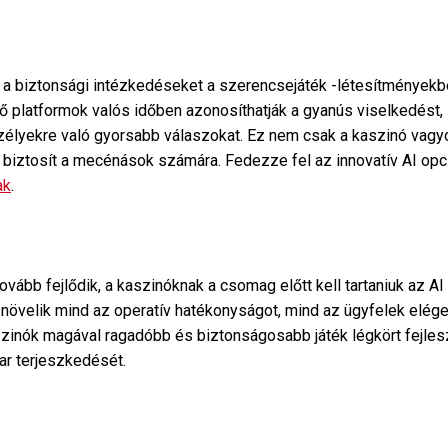
ja a biztonsági intézkedéseket a szerencsejáték -létesítményekben
ő platformok valós időben azonosíthatják a gyanús viselkedést,
zélyekre való gyorsabb válaszokat. Ez nem csak a kaszinó vagy
s biztosít a mecénások számára. Fedezze fel az innovatív AI opc
ak
.
ovább fejlődik, a kaszinóknak a csomag előtt kell tartaniuk az AI
 növelik mind az operatív hatékonyságot, mind az ügyfelek elége
zinók magával ragadóbb és biztonságosabb játék légkört fejlesz
ar terjeszkedését.