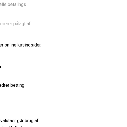
lle betalings
rierer pålagt af
er online kasinosider,
r
drer betting
valutaer gør brug af