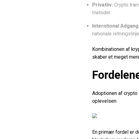
Privatliv:
Crypto tran
metoder.
Interntional Adgang
nationale retningslinje
Kombinationen af kryp
skaber et meget mere 
Fordelene
Adoptionen af crypto
oplevelsen.
En primær fordel er d