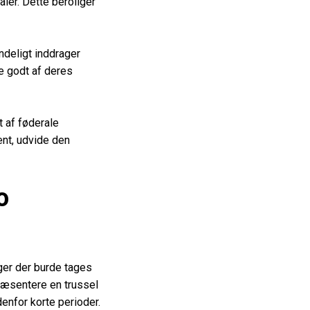
ler. Dette beroliger
indeligt inddrager
de godt af deres
 af føderale
nt, udvide den
o
ger der burde tages
præsentere en trussel
denfor korte perioder.