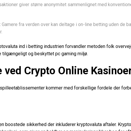
saktioner giver større anonymitet sammenlignet med konventione
:
Gamere fra verden over kan deltage i on-line betting uden de bar
r.
tovaluta ind i betting industrien forvandler metoden folk overvej
tilgængeligt og beskyttet pc gaming miljø.
 ved Crypto Online Kasinoe
 spilleetablissementer kommer med forskellige fordele der forbe
en boostede sikkerhed der inkluderer kryptovaluta aftaler. Krypto