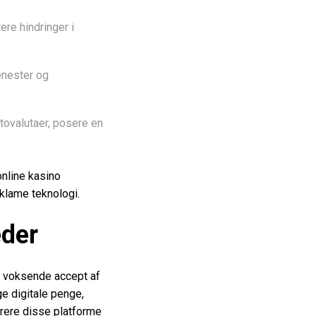
ere hindringer i
enester og
tovalutaer, posere en
nline kasino
eklame teknologi.
eder
og voksende accept af
ge digitale penge,
grere disse platforme