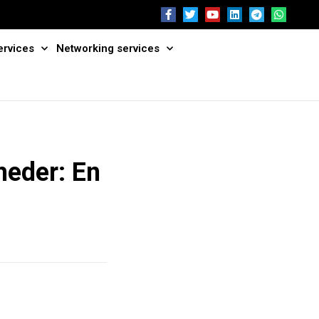
ervices
Networking services
heder: En