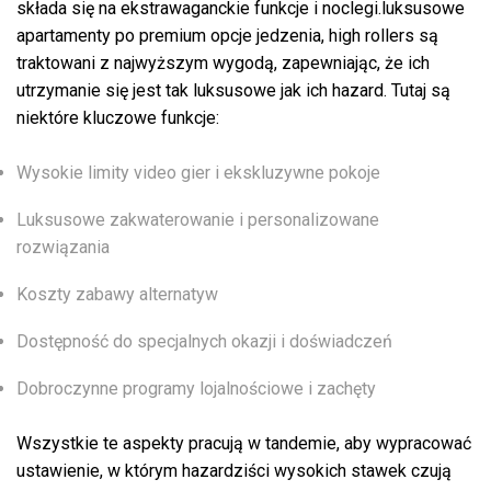
składa się na ekstrawaganckie funkcje i noclegi.luksusowe
apartamenty po premium opcje jedzenia, high rollers są
traktowani z najwyższym wygodą, zapewniając, że ich
utrzymanie się jest tak luksusowe jak ich hazard. Tutaj są
niektóre kluczowe funkcje:
Wysokie limity video gier i ekskluzywne pokoje
Luksusowe zakwaterowanie i personalizowane
rozwiązania
Koszty zabawy alternatyw
Dostępność do specjalnych okazji i doświadczeń
Dobroczynne programy lojalnościowe i zachęty
Wszystkie te aspekty pracują w tandemie, aby wypracować
ustawienie, w którym hazardziści wysokich stawek czują