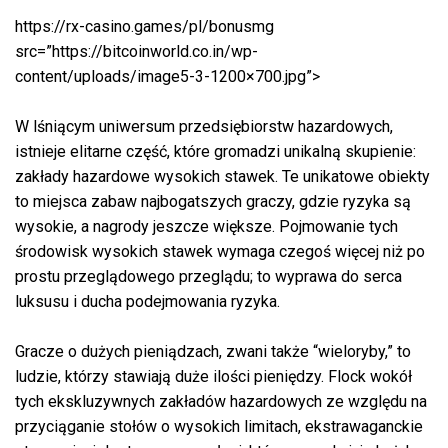
https://rx-casino.games/pl/bonusmg
src=”https://bitcoinworld.co.in/wp-
content/uploads/image5-3-1200×700.jpg”>
W lśniącym uniwersum przedsiębiorstw hazardowych,
istnieje elitarne część, które gromadzi unikalną skupienie:
zakłady hazardowe wysokich stawek. Te unikatowe obiekty
to miejsca zabaw najbogatszych graczy, gdzie ryzyka są
wysokie, a nagrody jeszcze większe. Pojmowanie tych
środowisk wysokich stawek wymaga czegoś więcej niż po
prostu przeglądowego przeglądu; to wyprawa do serca
luksusu i ducha podejmowania ryzyka.
Gracze o dużych pieniądzach, zwani także “wieloryby,” to
ludzie, którzy stawiają duże ilości pieniędzy. Flock wokół
tych ekskluzywnych zakładów hazardowych ze względu na
przyciąganie stołów o wysokich limitach, ekstrawaganckie