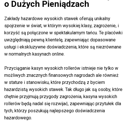
o Dużych Pieniądzach
Zakłady hazardowe wysokich stawek oferują unikalny
spojrzenie w świat, w którym wysokiej klasy, zagrożenie, i
korzyść są połączone w spektakularnym tańcu. Te placówki
uwzględniają pewną klientelę, zapewniając dopasowane
usługi i ekskluzywne doświadczenia, które są niezrównane
w normalnych kasynach online.
Przyciąganie kasyn wysokich rollerów istnieje nie tylko w
możliwych znacznych finansowych nagrodach ale również
w stature i stanowisku, które przychodzą z byciem
hazardzistą wysokich stawek. Tak długo jak są osoby, które
chętnie przyjmują przygody zagrożenia, kasyna wysokich
rollerów będą nadal się rozwijać, zapewniając przytułek dla
tych, którzy poszukują najlepszego doświadczenia
hazardowego.