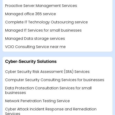
Proactive Server Management Services
Managed office 365 service
Complete IT Technology Outsourcing service
Managed IT Services for small businesses
Managed Data storage services
VCIO Consulting Service near me
Cyber-Security Solutions
Cyber Security Risk Assessment (SRA) Services
Computer Security Consulting Services for businesses
Data Protection Consultation Services for small
businesses
Network Penetration Testing Service
Cyber Attack Incident Response and Remediation
Services