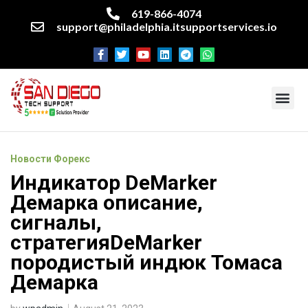
619-866-4074
support@philadelphia.itsupportservices.io
About our company
Managed IT Services
Cyber Security Services
Enterprise business support
Networking services
Miscellaneous services
Новости Форекс
Индикатор DeMarker
Демарка описание,
сигналы,
стратегияDeMarker
породистый индюк Томаса
Демарка