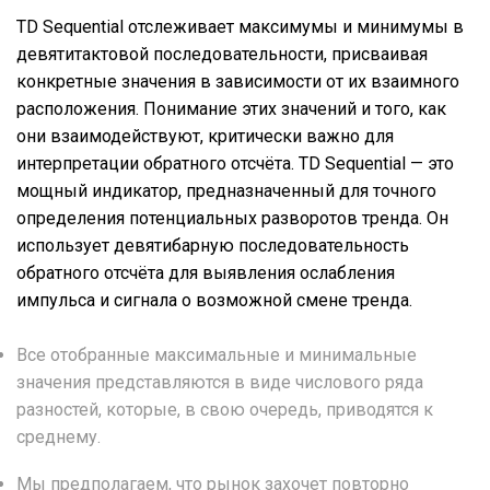
TD Sequential отслеживает максимумы и минимумы в
девятитактовой последовательности, присваивая
конкретные значения в зависимости от их взаимного
расположения. Понимание этих значений и того, как
они взаимодействуют, критически важно для
интерпретации обратного отсчёта. TD Sequential — это
мощный индикатор, предназначенный для точного
определения потенциальных разворотов тренда. Он
использует девятибарную последовательность
обратного отсчёта для выявления ослабления
импульса и сигнала о возможной смене тренда.
Все отобранные максимальные и минимальные
значения представляются в виде числового ряда
разностей, которые, в свою очередь, приводятся к
среднему.
Мы предполагаем, что рынок захочет повторно