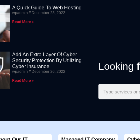
A Quick Guide To Web Hosting
wpadmin
December 23, 2022
Read More »
Add An Extra Layer Of Cyber
Security Protection By Utilizing
Looking
Cyber Insurance
wpadmin
December 26, 2022
Read More »
bout Our IT
Managed IT Company
Cybe