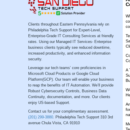
C
Wh
co
Clients throughout Eastern Pennsylvania rely on
co
Philadelphia Tech Support for Expert-Level,
Te
Enterprise-Grade IT Consulting Services at friendly
Sa
rates. Using our Managed IT Services- Enterprise
Cl
business clients typically see reduced downtime,
increased productivity, and enhanced information
Co
security.
C
Leverage our tech teams’ core proficiencies in
A 
Microsoft Cloud Products or Google Cloud
Su
Platform(GCP). Our team will enable your business
Bu
to reap the benefits of IT Automation. We’ll provide
We
Robust Cybersecurity Controls, Business Data
H
Continuity, documentation, and more. Our clients
enjoy US-based Support.
An
fo
Contact us for your complimentary assessment.
na
(201) 299-3880
. Philadelphia Tech Support 310 3rd
avenue Chula Vista, CA 91910
Me
T