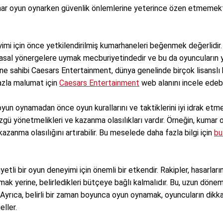
ar oyun oynarken güvenlik önlemlerine yeterince özen etmemekted
imi için önce yetkilendirilmiş kumarhaneleri beğenmek değerlidir. 
asal yönergelere uymak mecburiyetindedir ve bu da oyuncuların yet
ne sahibi Caesars Entertainment, dünya genelinde birçok lisansl
azla malumat için
Caesars Entertainment
web alanını incele edebil
yun oynamadan önce oyun kurallarını ve taktiklerini iyi idrak etm
gü yönetmelikleri ve kazanma olasılıkları vardır. Örneğin, kumar
kazanma olasılığını artırabilir. Bu meselede daha fazla bilgi için
bu
etli bir oyun deneyimi için önemli bir etkendir. Rakipler, hasarların
mak yerine, belirledikleri bütçeye bağlı kalmalıdır. Bu, uzun döne
Ayrıca, belirli bir zaman boyunca oyun oynamak, oyuncuların dikkat
eller.