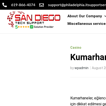
619-866-4074
support@philadelphia.itsupportser
About Our Company
Miscellaneous service
Casino
Kumarhan
by
wpadmin
August 2
Kumarhaneler, eğlence 
için dikkat edilmesi 