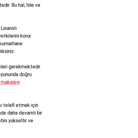
ir. Bu hal, hile ve
Lisanslı
kilerini korur.
ı kumarhane
irsiniz.
eleri gerekmektedir.
 oyununda doğru
 makaleyi
ı telafi etmek için
mde daha devamlı bir
ini yükseltir ve