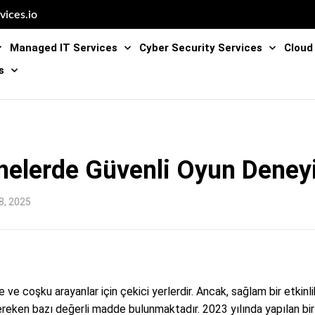
vices.io
Managed IT Services
Cyber Security Services
Cloud
s
elerde Güvenli Oyun Deney
8, 2025
ve coşku arayanlar için çekici yerlerdir. Ancak, sağlam bir etkin
gereken bazı değerli madde bulunmaktadır. 2023 yılında yapılan bi