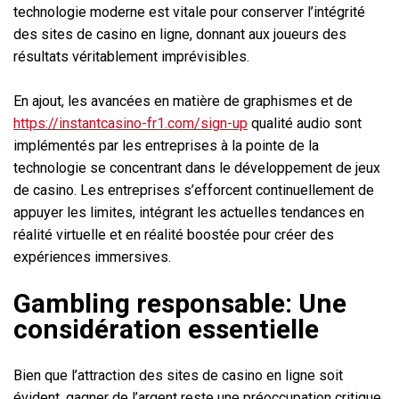
technologie moderne est vitale pour conserver l’intégrité
des sites de casino en ligne, donnant aux joueurs des
résultats véritablement imprévisibles.
En ajout, les avancées en matière de graphismes et de
https://instantcasino-fr1.com/sign-up
qualité audio sont
implémentés par les entreprises à la pointe de la
technologie se concentrant dans le développement de jeux
de casino. Les entreprises s’efforcent continuellement de
appuyer les limites, intégrant les actuelles tendances en
réalité virtuelle et en réalité boostée pour créer des
expériences immersives.
Gambling responsable: Une
considération essentielle
Bien que l’attraction des sites de casino en ligne soit
évident, gagner de l’argent reste une préoccupation critique.