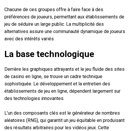
Chacune de ces groupes offre à faire face à des
préférences de joueurs, permettant aux établissements de
jeu de séduire un large public. La multiplicité des
alternatives assure une communauté dynamique de joueurs
avec des intérêts variés.
La base technologique
Derrière les graphiques attrayants et le jeu fluide des sites
de casino en ligne, se trouve un cadre technique
sophistiquée. Le développement et la entretien des
établissements de jeu en ligne, dépendent largement sur
des technologies innovantes.
L’un des composants clés est le générateur de nombres
aléatoires (RNG), qui garantit un jeu équitable en produisant
des résultats arbitraires pour les vidéos jeux. Cette