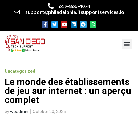
619-866-4074
support@philadelphia.itsupportservices.io
About our company
Managed IT Services
Cyber Security Services
Enterprise business support
Networking services
Miscellaneous services
Uncategorized
Le monde des établissements
de jeu sur internet : un aperçu
complet
by
wpadmin
October 20, 2025