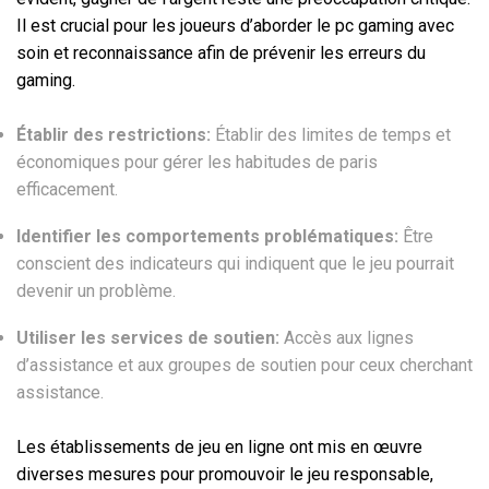
Il est crucial pour les joueurs d’aborder le pc gaming avec
soin et reconnaissance afin de prévenir les erreurs du
gaming.
Établir des restrictions:
Établir des limites de temps et
économiques pour gérer les habitudes de paris
efficacement.
Identifier les comportements problématiques:
Être
conscient des indicateurs qui indiquent que le jeu pourrait
devenir un problème.
Utiliser les services de soutien:
Accès aux lignes
d’assistance et aux groupes de soutien pour ceux cherchant
assistance.
Les établissements de jeu en ligne ont mis en œuvre
diverses mesures pour promouvoir le jeu responsable,