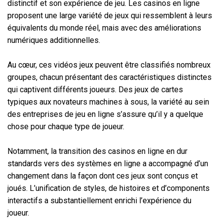
distinctif et son expérience de jeu. Les casinos en ligne
proposent une large variété de jeux qui ressemblent à leurs
équivalents du monde réel, mais avec des améliorations
numériques additionnelles.
Au cœur, ces vidéos jeux peuvent être classifiés nombreux
groupes, chacun présentant des caractéristiques distinctes
qui captivent différents joueurs. Des jeux de cartes
typiques aux novateurs machines à sous, la variété au sein
des entreprises de jeu en ligne s’assure qu’il y a quelque
chose pour chaque type de joueur.
Notamment, la transition des casinos en ligne en dur
standards vers des systèmes en ligne a accompagné d’un
changement dans la façon dont ces jeux sont conçus et
joués. L’unification de styles, de histoires et d’components
interactifs a substantiellement enrichi l’expérience du
joueur.