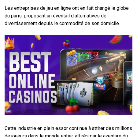
Les entreprises de jeu en ligne ont en fait changé le globe
du paris, proposant un éventail d’alternatives de
divertissement depuis le commodité de son domicile.
Cette industrie en plein essor continue à attirer
des millions
de joueurs dans le monde entier, attirés par le aventure du