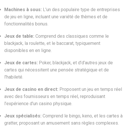
Machines à sous:
L’un des populaire type de entreprises
de jeu en ligne, incluant une variété de thèmes et de
fonctionnalités bonus.
Jeux de table:
Comprend des classiques comme le
blackjack, la roulette, et le baccarat, typiquement
disponibles en en ligne.
Jeux de cartes:
Poker, blackjack, et d’d’autres jeux de
cartes qui nécessitent une pensée stratégique et de
l’habileté.
Jeux de casino en direct:
Proposent un jeu en temps réel
avec des fournisseurs en temps réel, reproduisant
l’expérience d’un casino physique.
Jeux spécialisés:
Comprend le bingo, keno, et les cartes à
gratter, proposant un amusement sans règles complexes.