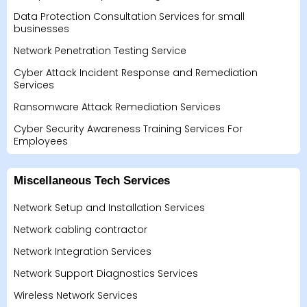
Data Protection Consultation Services for small
businesses
Network Penetration Testing Service
Cyber Attack Incident Response and Remediation
Services
Ransomware Attack Remediation Services
Cyber Security Awareness Training Services For
Employees
Miscellaneous Tech Services
Network Setup and Installation Services
Network cabling contractor
Network Integration Services
Network Support Diagnostics Services
Wireless Network Services