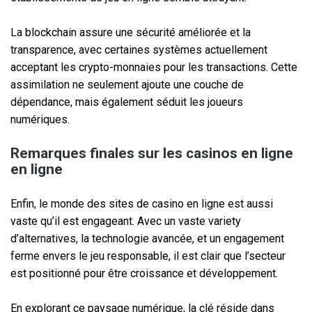
La blockchain assure une sécurité améliorée et la
transparence, avec certaines systèmes actuellement
acceptant les crypto-monnaies pour les transactions. Cette
assimilation ne seulement ajoute une couche de
dépendance, mais également séduit les joueurs
numériques.
Remarques finales sur les casinos en ligne
en ligne
Enfin, le monde des sites de casino en ligne est aussi
vaste qu’il est engageant. Avec un vaste variety
d’alternatives, la technologie avancée, et un engagement
ferme envers le jeu responsable, il est clair que l’secteur
est positionné pour être croissance et développement.
En explorant ce paysage numérique, la clé réside dans