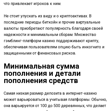
что привлекает игроков к ним.
Не стоит упускать из виду и о криптоактивах. В
последние периоды биткойн и прочие виртуальные
валюты приобретают популярность благодаря своей
надежности и минимальным сборам. Множество
гэмблинг-платформ казино поддерживают крипту,
обеспечивая пользователям опцию быть инкогнито и
защищенными от финансовых рисков.
Минимальная сумма
пополнения и детали
пополнения средств
Самая низкая размер депозита в интернет-казино
может варьироваться в учитывая платформы. Обычно,
она варьируется от 100 до 500 деревянных, что делает