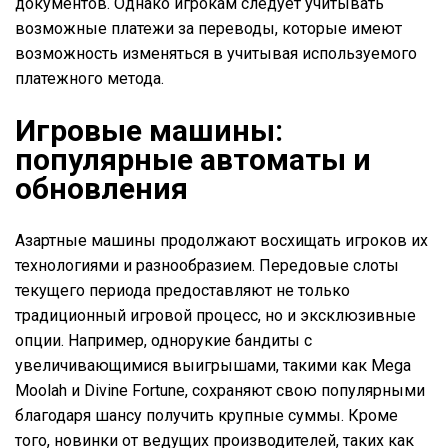
документов. Однако игрокам следует учитывать
возможные платежи за переводы, которые имеют
возможность изменяться в учитывая используемого
платежного метода.
Игровые машины:
популярные автоматы и
обновления
Азартные машины продолжают восхищать игроков их
технологиями и разнообразием. Передовые слоты
текущего периода предоставляют не только
традиционный игровой процесс, но и эксклюзивные
опции. Например, однорукие бандиты с
увеличивающимися выигрышами, такими как Mega
Moolah и Divine Fortune, сохраняют свою популярными
благодаря шансу получить крупные суммы. Кроме
того, новинки от ведущих производителей, таких как