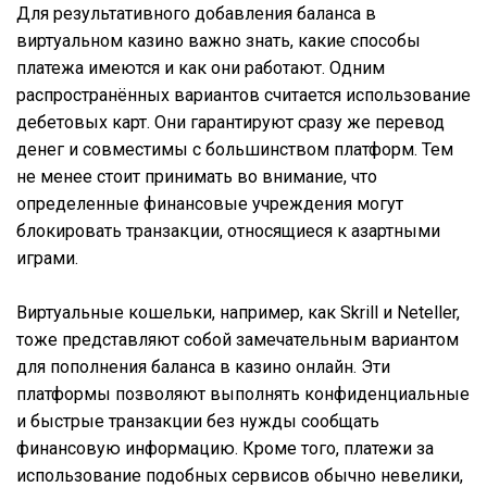
Для результативного добавления баланса в
виртуальном казино важно знать, какие способы
платежа имеются и как они работают. Одним
распространённых вариантов считается использование
дебетовых карт. Они гарантируют сразу же перевод
денег и совместимы с большинством платформ. Тем
не менее стоит принимать во внимание, что
определенные финансовые учреждения могут
блокировать транзакции, относящиеся к азартными
играми.
Виртуальные кошельки, например, как Skrill и Neteller,
тоже представляют собой замечательным вариантом
для пополнения баланса в казино онлайн. Эти
платформы позволяют выполнять конфиденциальные
и быстрые транзакции без нужды сообщать
финансовую информацию. Кроме того, платежи за
использование подобных сервисов обычно невелики,