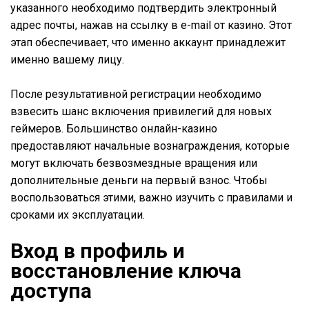
указанного необходимо подтвердить электронный
адрес почты, нажав на ссылку в e-mail от казино. Этот
этап обеспечивает, что именно аккаунт принадлежит
именно вашему лицу.
После результативной регистрации необходимо
взвесить шанс включения привилегий для новых
геймеров. Большинство онлайн-казино
предоставляют начальные вознаграждения, которые
могут включать безвозмездные вращения или
дополнительные деньги на первый взнос. Чтобы
воспользоваться этими, важно изучить с правилами и
сроками их эксплуатации.
Вход в профиль и
восстановление ключа
доступа