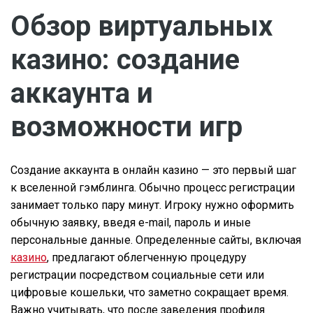
Обзор виртуальных
казино: создание
аккаунта и
возможности игр
Создание аккаунта в онлайн казино — это первый шаг
к вселенной гэмблинга. Обычно процесс регистрации
занимает только пару минут. Игроку нужно оформить
обычную заявку, введя e-mail, пароль и иные
персональные данные. Определенные сайты, включая
казино
, предлагают облегченную процедуру
регистрации посредством социальные сети или
цифровые кошельки, что заметно сокращает время.
Важно учитывать, что после заведения профиля