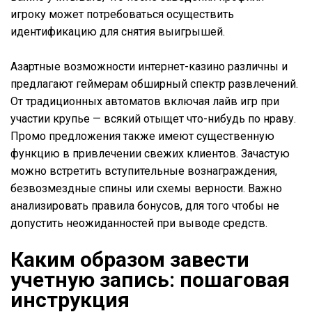
игроку может потребоваться осуществить
идентификацию для снятия выигрышей.
Азартные возможности интернет-казино различны и
предлагают геймерам обширный спектр развлечений.
От традиционных автоматов включая лайв игр при
участии крупье — всякий отыщет что-нибудь по нраву.
Промо предложения также имеют существенную
функцию в привлечении свежих клиентов. Зачастую
можно встретить вступительные вознаграждения,
безвозмездные спины или схемы верности. Важно
анализировать правила бонусов, для того чтобы не
допустить неожиданностей при выводе средств.
Каким образом завести
учетную запись: пошаговая
инструкция