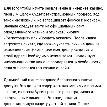
Для того чтобы начать развлечение в интернет-казино,
первым шагом будет регистрационный процесс. Ход
такой несложный, но запрашивает фокуса к нюансам.
Вначале следует зайти на официальный сайт
определенного казино и отыскать кнопку
«Регистрация» или «Создать аккаунт». После клика
загрузится анкета, где нужно указать личные данные:
наименование, фамильное имя, день рождения и
email-адрес. Необходимо использовать новейшую
информацию, так как она проверяется, в особенности,
если это касается топ казино онлайн.
Дальнейший шаг — создание безопасного ключа
доступа. Это должен содержать как минимум восьми
знаков, включая буквы разного регистра, числа и
специальные символы. Это предоставит
дополнительную защиту учетной записи. После