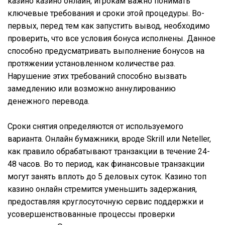
казино казино онлайн, игрокам важно понимать
ключевые требования и сроки этой процедуры. Во-
первых, перед тем как запустить вывод, необходимо
проверить, что все условия бонуса исполнены. Данное
способно предусматривать выполнение бонусов на
протяжении установленном количестве раз.
Нарушение этих требований способно вызвать
замедлению или возможно аннулированию
денежного перевода.
Сроки снятия определяются от используемого
варианта. Онлайн бумажники, вроде Skrill или Neteller,
как правило обрабатывают транзакции в течение 24-
48 часов. Во то период, как финансовые транзакции
могут занять вплоть до 5 деловых суток. Казино топ
казино онлайн стремится уменьшить задержания,
предоставляя круглосуточную сервис поддержки и
усовершенствованные процессы проверки