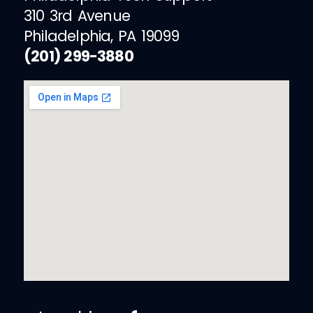
310 3rd Avenue
Philadelphia, PA 19099
(201) 299-3880