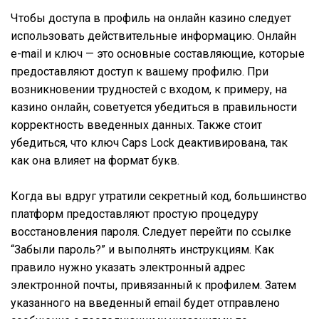
Чтобы доступа в профиль на онлайн казино следует
использовать действительные информацию. Онлайн
e-mail и ключ — это основные составляющие, которые
предоставляют доступ к вашему профилю. При
возникновении трудностей с входом, к примеру, на
казино онлайн, советуется убедиться в правильности
корректность введенных данных. Также стоит
убедиться, что ключ Caps Lock деактивирована, так
как она влияет на формат букв.
Когда вы вдруг утратили секретный код, большинство
платформ предоставляют простую процедуру
восстановления пароля. Следует перейти по ссылке
“Забыли пароль?” и выполнять инструкциям. Как
правило нужно указать электронный адрес
электронной почты, привязанный к профилем. Затем
указанного на введенный email будет отправлено