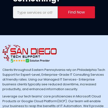
Find Now
Clients throughout Eastern Pennsylvania rely on Philadelphia Tech
Support for Expert-Level, Enterprise-Grade IT Consulting Services
at friendly rates. Using our Managed IT Services- Enterprise
business clients typically see reduced downtime, increased
productivity, and enhanced information security.
Leverage our tech teams’ core proficiencies in Microsoft Cloud
Products or Google Cloud Platform(GCP). Our team will enable
your business to reap the benefits of IT Automation. We’ll provide