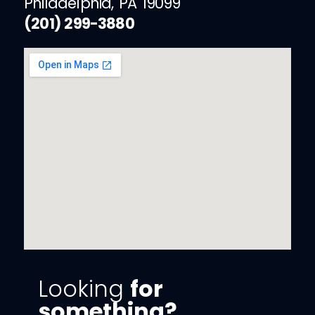
Philadelphia, PA 19099
(201) 299-3880
Looking
for
something?