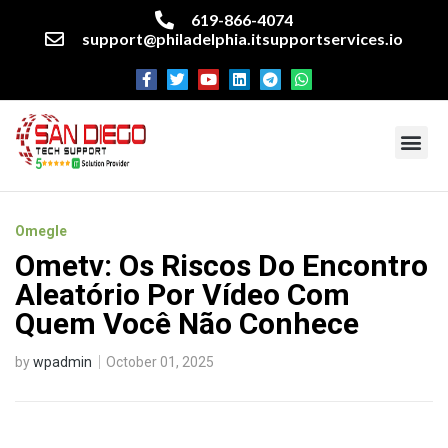
619-866-4074
support@philadelphia.itsupportservices.io
About our company
Managed IT Services
Cyber Security Services
Enterprise business support
Networking services
Miscellaneous services
Omegle
Ometv: Os Riscos Do Encontro
Aleatório Por Vídeo Com
Quem Você Não Conhece
by
wpadmin
October 01, 2025