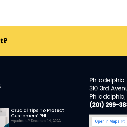
t?
Philadelphia
s
310 3rd Aven
Philadelphia,
(201) 299-3
Crucial Tips To Protect
Customers’ PHI
wpadmin
December 14, 2022