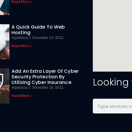
Read More »
A Quick Guide To Web
Hosting
wpadmin
December 23, 2022
Read More »
Add An Extra Layer Of Cyber
Security Protection By
Looking
Utilizing Cyber Insurance
wpadmin
December 26, 2022
Read More »