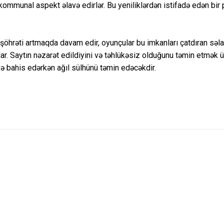
ommunal aspekt əlavə edirlər. Bu yeniliklərdən istifadə edən bir 
n şöhrəti artmaqda davam edir, oyunçular bu imkanları çatdıran səlah
rlar. Saytın nəzarət edildiyini və təhlükəsiz olduğunu təmin etmək
və bahis edərkən ağıl sülhünü təmin edəcəkdir.