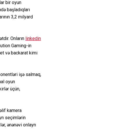
ar bir oyun
ndə başladıqları
ının 3,2 milyard
ətdir. Onların
linkedin
lution Gaming-in
let və backarat kimi
ponentləri işə salmaq,
nal oyun
irlər üçün,
təlif kamera
ayn seçimlərin
lər, ənənəvi onlayn