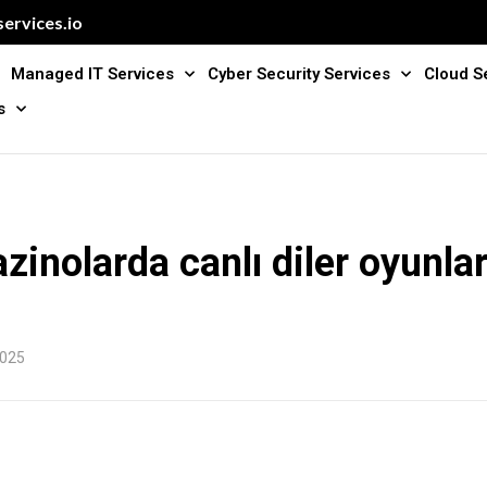
ervices.io
Managed IT Services
Cyber Security Services
Cloud S
s
zinolarda canlı diler oyunlar
2025