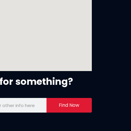
for something?
Find Now