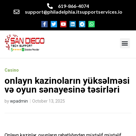
619-866-4074
support@philadelphia.itsupportservices.io
About our company
Managed IT Services
Cyber Security Services
Enterprise business support
Networking services
Miscellaneous services
Casino
onlayn kazinoların yüksəlməsi
və oyun sənayesinə təsirləri
by
wpadmin
October 13, 2025
Onlayn kazinlər, oyunların rahatlığından müxtəlif müxtəlif