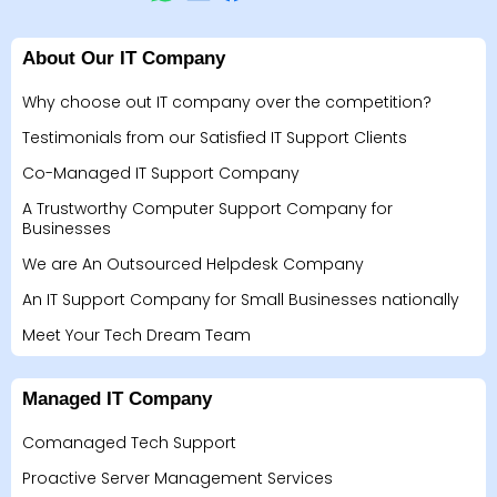
About Our IT Company
Why choose out IT company over the competition?
Testimonials from our Satisfied IT Support Clients
Co-Managed IT Support Company
A Trustworthy Computer Support Company for
Businesses
We are An Outsourced Helpdesk Company
An IT Support Company for Small Businesses nationally
Meet Your Tech Dream Team
Managed IT Company
Comanaged Tech Support
Proactive Server Management Services