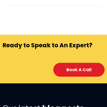
Ready to Speak to An Expert?
Book A Call