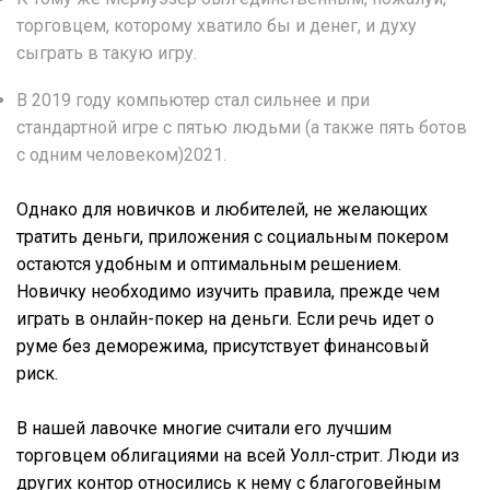
торговцем, которому хватило бы и денег, и духу
сыграть в такую игру.
В 2019 году компьютер стал сильнее и при
стандартной игре с пятью людьми (а также пять ботов
с одним человеком)2021.
Однако для новичков и любителей, не желающих
тратить деньги, приложения с социальным покером
остаются удобным и оптимальным решением.
Новичку необходимо изучить правила, прежде чем
играть в онлайн-покер на деньги. Если речь идет о
руме без деморежима, присутствует финансовый
риск.
В нашей лавочке многие считали его лучшим
торговцем облигациями на всей Уолл-стрит. Люди из
других контор относились к нему с благоговейным