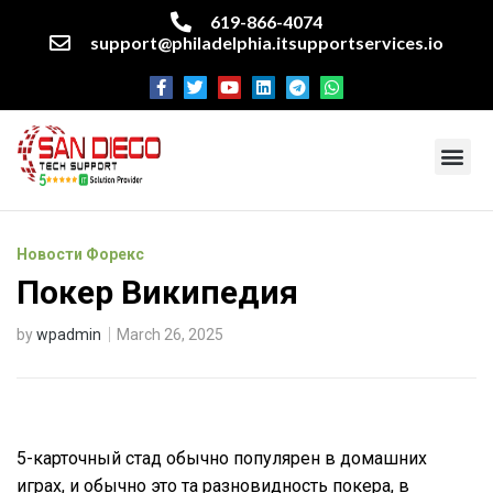
619-866-4074
support@philadelphia.itsupportservices.io
About our company
Managed IT Services
Cyber Security Services
Enterprise business support
Networking services
Miscellaneous services
Новости Форекс
Покер Википедия
by
wpadmin
March 26, 2025
5-карточный стад обычно популярен в домашних
играх, и обычно это та разновидность покера, в