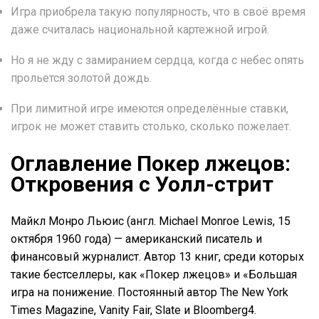
Игра приобрела такую популярность, что в своё время
даже считалась национальной картежной игрой.
Но я не жду с замиранием сердца, когда с небес опять
прольется золотой дождь.
При лимитной игре имеются определённые ставки,
игрок не может ставить столько, сколько пожелает.
Оглавление Покер лжецов:
Откровения с Уолл-стрит
Майкл Монро Льюис (англ. Michael Monroe Lewis, 15
октября 1960 года) — американский писатель и
финансовый журналист. Автор 13 книг, среди которых
такие бестселлеры, как «Покер лжецов» и «Большая
игра на понижение. Постоянный автор The New York
Times Magazine, Vanity Fair, Slate и Bloomberg4.