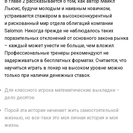
В главе 2 рассказывается о том, как автор Майкл
Льюис, будучи молодым и наивным новичком,
устраивается стажёром в высококонкурентный
и рискованный мир отдела облигаций компании
Salomon. Никогда прежде не наблюдалось таких
поразительных отклонений от основного закона рынка
– каждый может унести не больше, чем вложил.
Профессиональные тренеры рекомендуют не
задерживаться в бесплатных форматах. Считается, что
научиться играть в покер на высоком уровне можно
только при наличии денежных ставок.
Для классного игрока математические выкладки –
дело десятое.
Порой эта история начинает жить самостоятельной
жизнью, но все-таки это моя личная история и моя
жизнь.