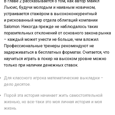
В главе 2 рассказывается о том, как автор Майкл
Льюис, будучи молодым и наивным новичком,
устраивается стажёром в высококонкурентный
и рискованный мир отдела облигаций компании
Salomon. Никогда прежде не наблюдалось таких
поразительных отклонений от основного закона рынка
– каждый может унести не больше, чем вложил.
Профессиональные тренеры рекомендуют не
задерживаться в бесплатных форматах. Считается, что
научиться играть в покер на высоком уровне можно
только при наличии денежных ставок.
Для классного игрока математические выкладки –
дело десятое.
Порой эта история начинает жить самостоятельной
жизнью, но все-таки это моя личная история и моя
жизнь.