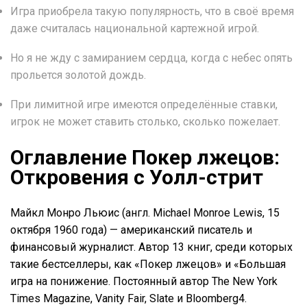
Игра приобрела такую популярность, что в своё время
даже считалась национальной картежной игрой.
Но я не жду с замиранием сердца, когда с небес опять
прольется золотой дождь.
При лимитной игре имеются определённые ставки,
игрок не может ставить столько, сколько пожелает.
Оглавление Покер лжецов:
Откровения с Уолл-стрит
Майкл Монро Льюис (англ. Michael Monroe Lewis, 15
октября 1960 года) — американский писатель и
финансовый журналист. Автор 13 книг, среди которых
такие бестселлеры, как «Покер лжецов» и «Большая
игра на понижение. Постоянный автор The New York
Times Magazine, Vanity Fair, Slate и Bloomberg4.