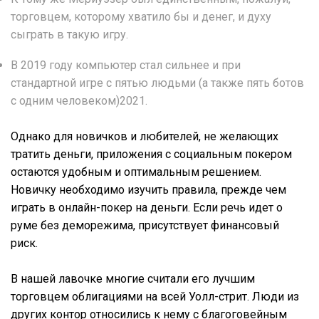
торговцем, которому хватило бы и денег, и духу
сыграть в такую игру.
В 2019 году компьютер стал сильнее и при
стандартной игре с пятью людьми (а также пять ботов
с одним человеком)2021.
Однако для новичков и любителей, не желающих
тратить деньги, приложения с социальным покером
остаются удобным и оптимальным решением.
Новичку необходимо изучить правила, прежде чем
играть в онлайн-покер на деньги. Если речь идет о
руме без деморежима, присутствует финансовый
риск.
В нашей лавочке многие считали его лучшим
торговцем облигациями на всей Уолл-стрит. Люди из
других контор относились к нему с благоговейным