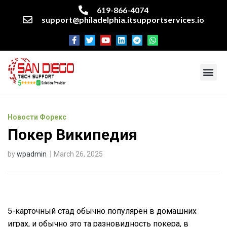
619-866-4074
support@philadelphia.itsupportservices.io
About our company
Managed IT Services
Cyber Security Services
Enterprise business support
Networking services
Miscellaneous services
Новости Форекс
Покер Википедия
by
wpadmin
March 26, 2025
5-карточный стад обычно популярен в домашних
играх, и обычно это та разновидность покера, в