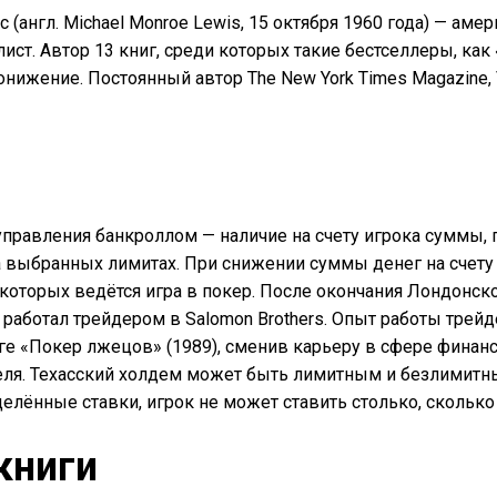
(англ. Michael Monroe Lewis, 15 октября 1960 года) — амер
ст. Автор 13 книг, среди которых такие бестселлеры, как
нижение. Постоянный автор The New York Times Magazine, Van
управления банкроллом — наличие на счету игрока суммы
а выбранных лимитах. При снижении суммы денег на счету
 которых ведётся игра в покер. После окончания Лондонс
 работал трейдером в Salomon Brothers. Опыт работы тре
ге «Покер лжецов» (1989), сменив карьеру в сфере финанс
теля. Техасский холдем может быть лимитным и безлимитн
елённые ставки, игрок не может ставить столько, сколько
книги