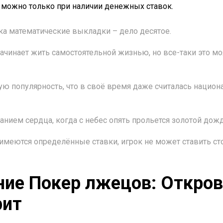
 можно только при наличии денежных ставок.
ка математические выкладки – дело десятое.
начинает жить самостоятельной жизнью, но все-таки это мо
ую популярность, что в своё время даже считалась нацио
ранием сердца, когда с небес опять прольется золотой дожд
имеются определённые ставки, игрок не может ставить ст
ние Покер лжецов: Откров
рит