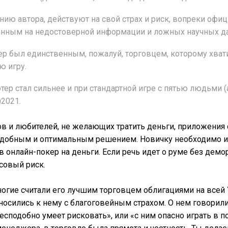
ению автора, действуют на свой страх и риск, вопреки оф
анным на недостоверной информации и ложных научных д
р был единственным, пожалуй, торговцем, которому хвати
ю игру.
тер стал сильнее и при стандартной игре с пятью людьми (
2021.
ов и любителей, не желающих тратить деньги, приложения
удобным и оптимальным решением. Новичку необходимо из
в онлайн-покер на деньги. Если речь идет о руме без дем
совый риск.
огие считали его лучшим торговцем облигациями на всей 
тносились к нему с благоговейным страхом. О нем говорил
бесподобно умеет рисковать», или «с ним опасно играть в 