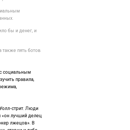
ициальным
анных.
ло бы и денег, и
а также пять ботов
 с социальным
учить правила,
орежима,
Уолл-стрит. Люди
и «он лучший делец
покер лжецов». В