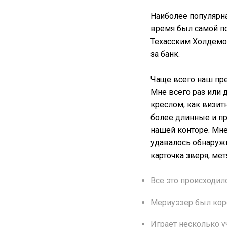
Наиболее популярна
время был самой по
Техасским Холдемом
за банк.
Чаще всего наш пре
Мне всего раз или 
креслом, как визит
более длинные и пр
нашей конторе. Мне
удавалось обнаружи
карточка зверя, ме
Все это происходил
Мериуэзер был коро
Играет несколько у