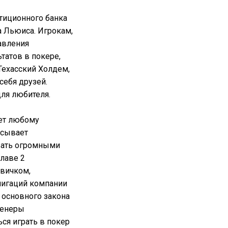
тиционного банка
а Льюиса. Игрокам,
авления
татов в покере,
Техасский Холдем,
себя друзей.
ля любителя.
жет любому
исывает
вать огромными
лаве 2
овичком,
лигаций компании
 основного закона
ренеры
ся играть в покер