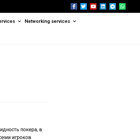
ervices
Networking services
идность покера, в
 семи игроков