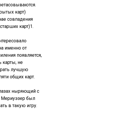
ретасовываются.
рытых карт)
чае совпадения
старших карт)1.
интересовало
на именно от
иления появляется,
 карты, не
брать лучшую
яти общих карт.
глазах ныряющий с
е Мериуэзер был
ать в такую игру.