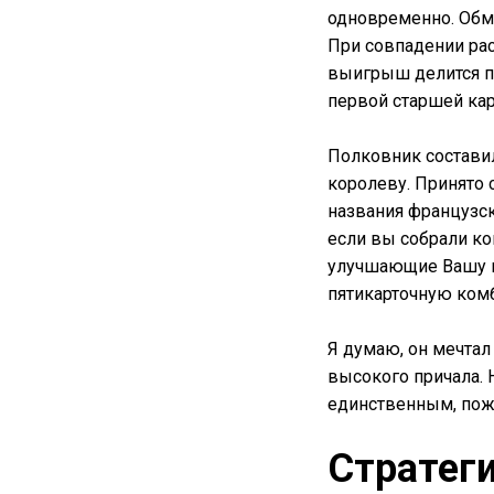
одновременно. Обм
При совпадении рас
выигрыш делится п
первой старшей карт
Полковник составил
королеву. Принято 
названия французск
если вы собрали ко
улучшающие Вашу к
пятикарточную комб
Я думаю, он мечтал
высокого причала. 
единственным, пожа
Стратег