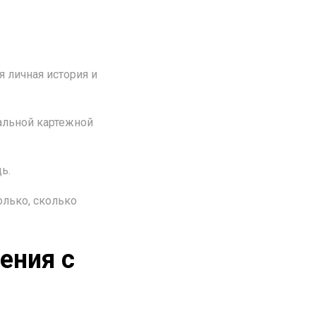
я личная история и
нальной картежной
ь.
олько, сколько
ения с