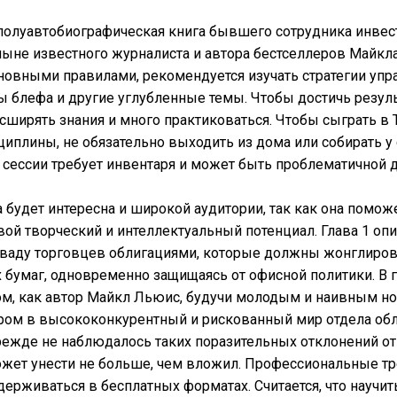
полуавтобиографическая книга бывшего сотрудника инвес
а ныне известного журналиста и автора бестселлеров Майкл
новными правилами, рекомендуется изучать стратегии упр
 блефа и другие углубленные темы. Чтобы достичь резуль
сширять знания и много практиковаться. Чтобы сыграть в 
циплины, не обязательно выходить из дома или собирать у 
сессии требует инвентаря и может быть проблематичной д
а будет интересна и широкой аудитории, так как она помо
вой творческий и интеллектуальный потенциал. Глава 1 оп
ваду торговцев облигациями, которые должны жонглиро
бумаг, одновременно защищаясь от офисной политики. В г
ом, как автор Майкл Льюис, будучи молодым и наивным н
ёром в высококонкурентный и рискованный мир отдела об
режде не наблюдалось таких поразительных отклонений от
жет унести не больше, чем вложил. Профессиональные т
ерживаться в бесплатных форматах. Считается, что научить