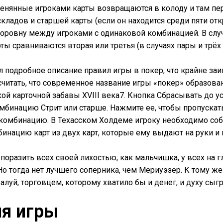
енянные игроками карты возвращаются в колоду и там пе
кладов и старшей карты (если он находится среди пяти отк
оровну между игроками с одинаковой комбинацией. В слу
ы сравниваются вторая или третья (в случаях пары и трёх 
 подробное описание правил игры в покер, что крайне за
считать, что современное название игры «покер» образова
ой карточной забавы XVIII века7. Кнопка Сбрасывать до ус
мбинацию Стрит или старше. Нажмите ее, чтобы пропускать
омбинацию. В Техасском Холдеме игроку необходимо со
инацию карт из двух карт, которые ему выдают на руки и п
 поразить всех своей лихостью, как мальчишка, у всех на 
Но тогда нет лучшего соперника, чем Мериуэзер. К тому ж
луй, торговцем, которому хватило бы и денег, и духу сыгр
ия игры