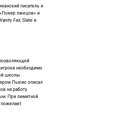
иканский писатель и
 «Покер лжецов» и
ity Fair, Slate и
, позволяющей
 игрока необходимо
кой школы
йдером Льюис описал
ов на работу
ым. При лимитной
 пожелает.