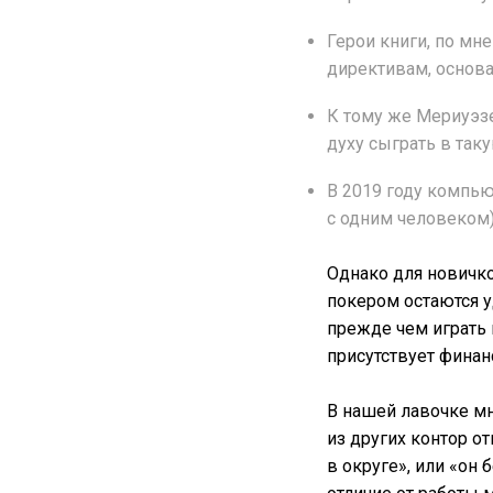
Герои книги, по мн
директивам, основ
К тому же Мериуэзе
духу сыграть в таку
В 2019 году компью
с одним человеком)
Однако для новичк
покером остаются 
прежде чем играть 
присутствует финан
В нашей лавочке мн
из других контор о
в округе», или «он 