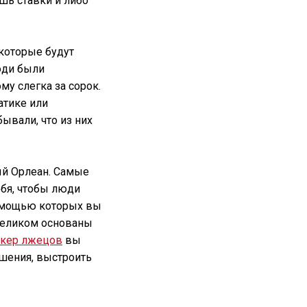
шь ставки и либо
 которые будут
юди были
му слегка за сорок.
атике или
ывали, что из них
ый Орлеан. Самые
бя, чтобы люди
 помощью которых вы
 целиком основаны
окер лжецов
вы
ошения, выстроить