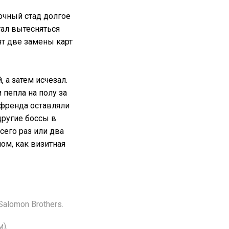
очный стад долгое
тал вытесняться
ят две замены карт
 а затем исчезал.
пепла на полу за
тфренда оставляли
другие боссы в
сего раз или два
ом, как визитная
lomon Brothers.
).