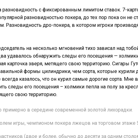
 разновидность с фиксированным лимитом ставок. 7-карт
пулярной разновидностью покера, до тех пор пока он не с
. Разновидность дро-покера, в котором игроки производ
дседатель на несколько мгновений тихо зависал над тобой,
два удавалось обнаружить следы его посещения — холмики 
ная карточка зверя, метящего свою территорию. Сигары Гу
авильной формы цилиндрики, чем сорта, которые курили 
 всегда казалось, что он курил самые дорогие сорта. Мне в
ть следы его посещения – холмики пепла на полу за кресл
тящего свою территорию.
о примерно в середине современной золотой лихорадки.
лем игры, чемпионом покера лжецов на торговом этаже Sa
частников (двое и более, обычно до десяти за одним столом