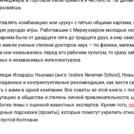
менеджера, в торговле была прямота и честность. Ты делае
грываешь.
ставлять комбинацию или «руку» с пятью общими картами,
их раундах игры. Работавшие с Мериуэзером молодые л
арням было от двадцати пяти до тридцати двух, а ему само
 имели ученые степени докторов наук — по физике, матем
а они оказывались перед его рабочим пультом, то сразу заб
ных и независимых интеллектуалов.
едж Исидоры Ньюман (англ. Isidore Newman School), Нов
жиданные и контринтуитивные рекомендации, как вести се
ть с вами в одной компании. Все советы из этой книги, с
утацию в обществе и степень личной привлекательности,
ботке темы c оценкой известных экспертов. Кроме того,
п
орные подсказки (промты), которые помогут укрепить отн
 пустой болтовни.