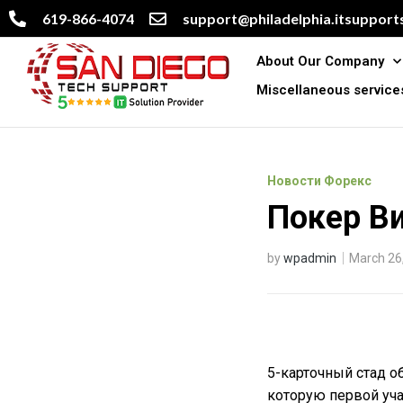
619-866-4074
support@philadelphia.itsupports
About Our Company
Miscellaneous service
Новости Форекс
Покер В
by
wpadmin
March 26
5-карточный стад о
которую первой уча