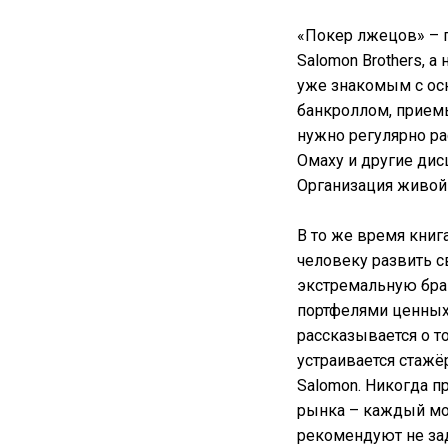
«Покер лжецов» – 
Salomon Brothers, 
уже знакомым с ос
банкроллом, приемы
нужно регулярно ра
Омаху и другие дис
Организация живой 
В то же время книг
человеку развить с
экстремальную бра
портфелями ценных 
рассказывается о т
устраивается стаж
Salomon. Никогда п
рынка – каждый мо
рекомендуют не зад