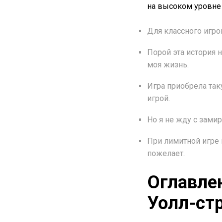
на высоком уровне
Для классного игро
Порой эта история 
моя жизнь.
Игра приобрела так
игрой.
Но я не жду с зами
При лимитной игре 
пожелает.
Оглавле
Уолл-ст