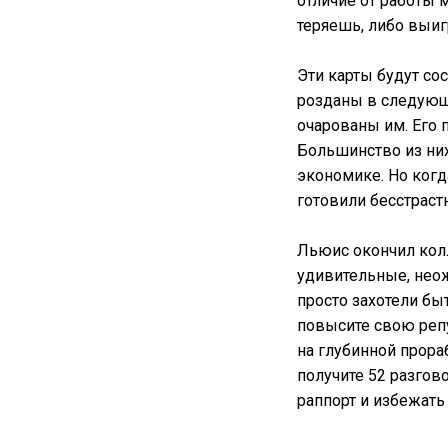
отличие от работы 
теряешь, либо выи
Эти карты будут со
розданы в следующ
очарованы им. Его п
Большинство из них
экономике. Но когд
готовили бесстраст
Льюис окончил колл
удивительные, нео
просто захотели бы
повысите свою реп
на глубинной прора
получите 52 разгов
раппорт и избежать