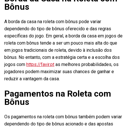
Bônus
A borda da casa na roleta com bônus pode variar
dependendo do tipo de bônus oferecido e das regras
específicas do jogo. Em geral, a borda da casa em jogos de
roleta com bônus tende a ser um pouco mais alta do que
em jogos tradicionais de roleta, devido à inclusão dos
bônus. No entanto, com a estratégia certa e a escolha dos
jogos com
https://favir.pt
as melhores probabilidades, os
jogadores podem maximizar suas chances de ganhar e
reduzir a vantagem da casa.
Pagamentos na Roleta com
Bônus
Os pagamentos na roleta com bônus também podem variar
dependendo do tipo de bônus acionado e das apostas