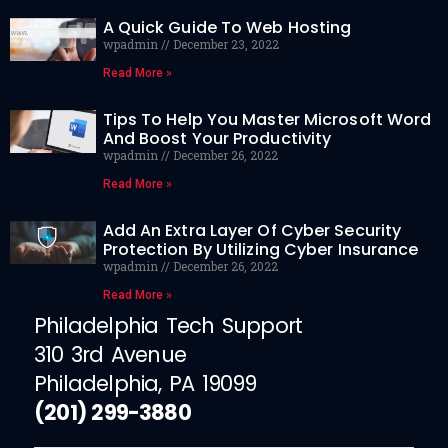
A Quick Guide To Web Hosting
wpadmin
December 23, 2022
Read More »
Tips To Help You Master Microsoft Word
And Boost Your Productivity
wpadmin
December 26, 2022
Read More »
Add An Extra Layer Of Cyber Security
Protection By Utilizing Cyber Insurance
wpadmin
December 26, 2022
Read More »
Philadelphia Tech Support
310 3rd Avenue
Philadelphia, PA 19099
(201) 299-3880