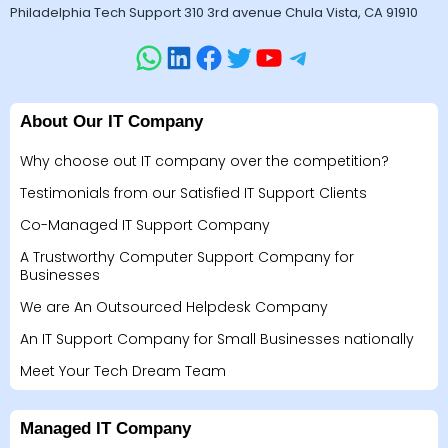
Philadelphia Tech Support 310 3rd avenue Chula Vista, CA 91910
About Our IT Company
Why choose out IT company over the competition?
Testimonials from our Satisfied IT Support Clients
Co-Managed IT Support Company
A Trustworthy Computer Support Company for
Businesses
We are An Outsourced Helpdesk Company
An IT Support Company for Small Businesses nationally
Meet Your Tech Dream Team
Managed IT Company