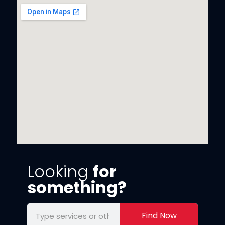
Looking
for
something?
Find Now