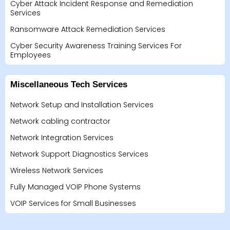
Cyber Attack Incident Response and Remediation
Services
Ransomware Attack Remediation Services
Cyber Security Awareness Training Services For
Employees
Miscellaneous Tech Services
Network Setup and Installation Services
Network cabling contractor
Network Integration Services
Network Support Diagnostics Services
Wireless Network Services
Fully Managed VOIP Phone Systems
VOIP Services for Small Businesses