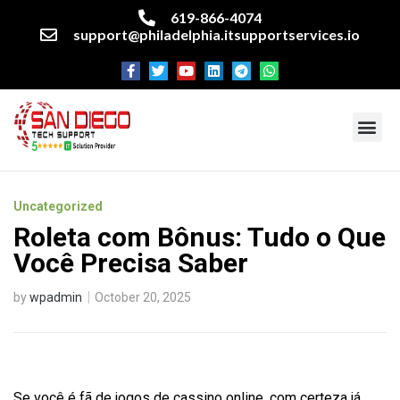
619-866-4074
support@philadelphia.itsupportservices.io
About our company
Managed IT Services
Cyber Security Services
Enterprise business support
Networking services
Miscellaneous services
Uncategorized
Roleta com Bônus: Tudo o Que
Você Precisa Saber
by
wpadmin
October 20, 2025
Se você é fã de jogos de cassino online, com certeza já