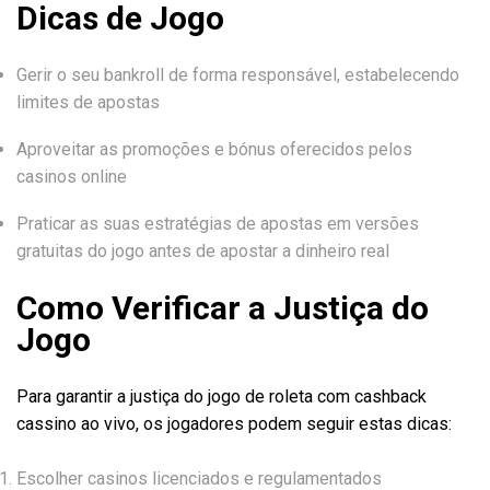
Dicas de Jogo
Gerir o seu bankroll de forma responsável, estabelecendo
limites de apostas
Aproveitar as promoções e bónus oferecidos pelos
casinos online
Praticar as suas estratégias de apostas em versões
gratuitas do jogo antes de apostar a dinheiro real
Como Verificar a Justiça do
Jogo
Para garantir a justiça do jogo de roleta com cashback
cassino ao vivo, os jogadores podem seguir estas dicas:
Escolher casinos licenciados e regulamentados