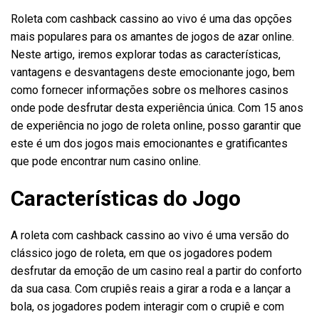
Roleta com cashback cassino ao vivo é uma das opções
mais populares para os amantes de jogos de azar online.
Neste artigo, iremos explorar todas as características,
vantagens e desvantagens deste emocionante jogo, bem
como fornecer informações sobre os melhores casinos
onde pode desfrutar desta experiência única. Com 15 anos
de experiência no jogo
de roleta online, posso garantir que
este é um dos jogos mais emocionantes e gratificantes
que pode encontrar num casino online.
Características do Jogo
A roleta com cashback cassino ao vivo é uma versão do
clássico jogo de roleta, em que os jogadores podem
desfrutar da emoção de um casino real a partir do conforto
da sua casa. Com crupiês reais a girar a roda e a lançar a
bola, os jogadores podem interagir com o crupiê e com