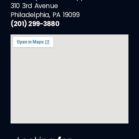
310 3rd Avenue
Philadelphia, PA 19099
(201) 299-3880