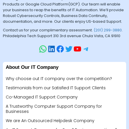
Products or Google Cloud Platform(GCP). Our team will enable
your business to reap the benefits of IT Automation. We’ll provide
Robust Cybersecurity Controls, Business Data Continuity,
documentation, and more. Our clients enjoy US-based Support.
Contact us for your complimentary assessment.
(201) 299-3880
.
Philadelphia Tech Support 310 3rd avenue Chula Vista, CA 91910
About Our IT Company
Why choose out IT company over the competition?
Testimonials from our Satisfied IT Support Clients
Co-Managed IT Support Company
A Trustworthy Computer Support Company for
Businesses
We are An Outsourced Helpdesk Company