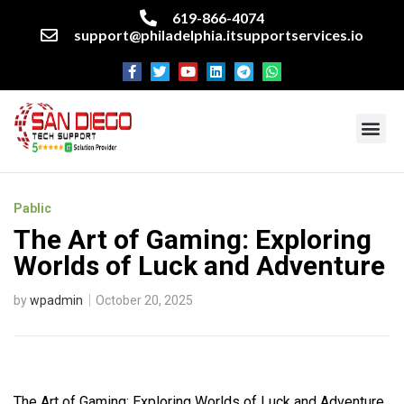
619-866-4074
support@philadelphia.itsupportservices.io
About our company
Managed IT Services
Cyber Security Services
Enterprise business support
Networking services
Miscellaneous services
Pablic
The Art of Gaming: Exploring
Worlds of Luck and Adventure
by
wpadmin
October 20, 2025
The Art of Gaming: Exploring Worlds of Luck and Adventure