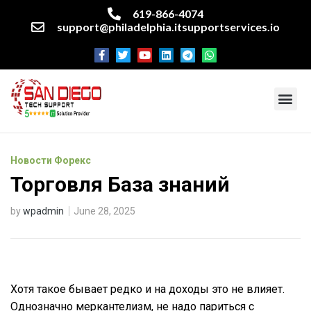
619-866-4074
support@philadelphia.itsupportservices.io
About our company
Managed IT Services
Cyber Security Services
Enterprise business support
Networking services
Miscellaneous services
Новости Форекс
Торговля База знаний
by
wpadmin
June 28, 2025
Хотя такое бывает редко и на доходы это не влияет.
Однозначно меркантелизм, не надо париться с