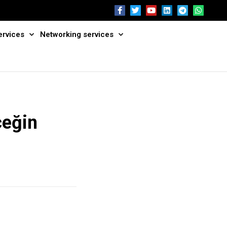
ervices
Networking services
ceğin