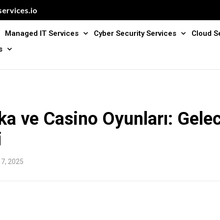
ervices.io
Managed IT Services
Cyber Security Services
Cloud S
s
ka ve Casino Oyunları: Gele
i
17, 2025