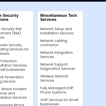
r-Security
Miscellaneous Tech
tions
Services
 Security Risk
Network Setup and
sment (SRA)
Installation Services
ces
Network cabling
ter Security
contractor
lting Services for
Network Integration
esses
Services
Protection
Network Support
ltation Services
Diagnostics Services
mall businesses
Wireless Network
rk Penetration
Services
ng Service
Fully Managed VOIP
 Attack Incident
Phone Systems
onse and
iation Services
VOIP Services for Small
Businesses
omware Attack