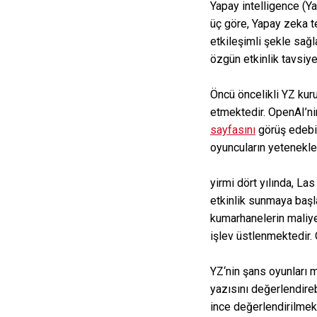
Yapay intelligence (Y
üç göre, Yapay zeka t
etkileşimli şekle sağl
özgün etkinlik tavsiye
Öncü öncelikli YZ kur
etmektedir. OpenAI’ni
sayfasını
görüş edebil
oyuncuların yetenekler
yirmi dört yılında, La
etkinlik sunmaya başl
kumarhanelerin maliyet
işlev üstlenmektedir. 
YZ‘nin şans oyunları 
yazısını değerlendire
ince değerlendirilmekt