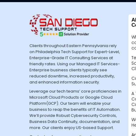
A
C
W
c
Clients throughout Eastern Pennsylvania rely
c
on Philadelphia Tech Support for Expert-Level,
Te
Enterprise-Grade IT Consulting Services at
Sa
friendly rates. Using our Managed IT Services-
Cl
Enterprise business clients typically see
reduced downtime, increased productivity,
C
and enhanced information security.
S
Leverage our tech teams’ core proficiencies in
A 
Microsoft Cloud Products or Google Cloud
C
Platform(GCP). Our team will enable your
C
business to reap the benefits of IT Automation.
B
We’ll provide Robust Cybersecurity Controls,
W
Business Data Continuity, documentation, and
H
more. Our clients enjoy US-based Support.
A