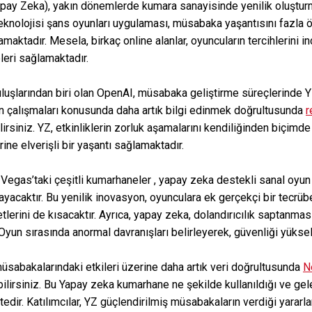
apay Zeka), yakın dönemlerde kumara sanayisinde yenilik oluşturma
eknolojisi şans oyunları uygulaması, müsabaka yaşantısını fazla ö
amaktadır. Mesela, birkaç online alanlar, oyuncuların tercihlerini i
leri sağlamaktadır.
uluşlarından biri olan OpenAI, müsabaka geliştirme süreçlerinde
n çalışmaları konusunda daha artık bilgi edinmek doğrultusunda
r
irsiniz. YZ, etkinliklerin zorluk aşamalarını kendiliğinden biçimde
ine elverişli bir yaşantı sağlamaktadır.
s Vegas’taki çeşitli kumarhaneler , yapay zeka destekli sanal oyun 
ayacaktır. Bu yenilik inovasyon, oyunculara ek gerçekçi bir tecrü
lerini de kısacaktır. Ayrıca, yapay zeka, dolandırıcılık saptanmas
Oyun sırasında anormal davranışları belirleyerek, güvenliği yükse
müsabakalarındaki etkileri üzerine daha artık veri doğrultusunda
N
bilirsiniz. Bu Yapay zeka kumarhane ne şekilde kullanıldığı ve gel
edir. Katılımcılar, YZ güçlendirilmiş müsabakaların verdiği yararla