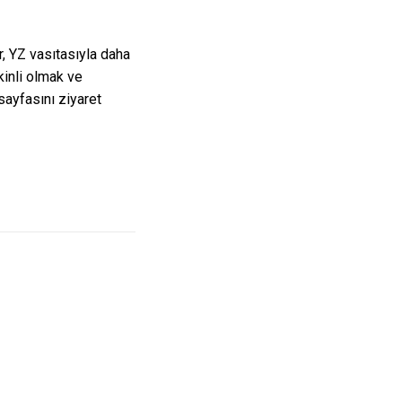
r, YZ vasıtasıyla daha
kinli olmak ve
sayfasını ziyaret