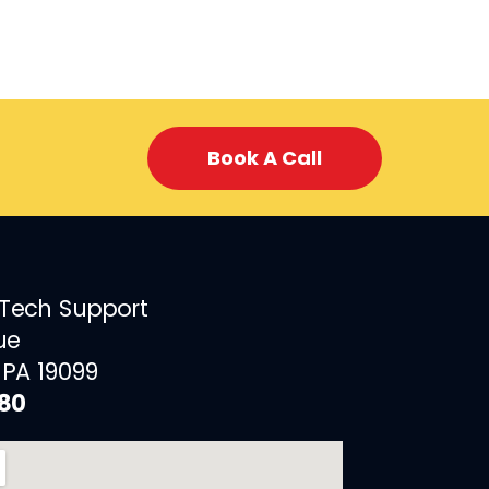
Book A Call
 Tech Support
ue
 PA 19099
880