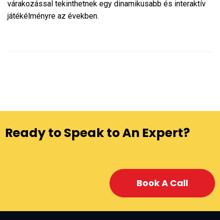
várakozással tekinthetnek egy dinamikusabb és interaktív
játékélményre az években.
Ready to Speak to An Expert?
Book A Call