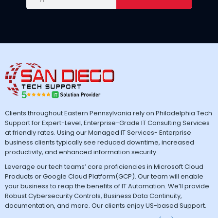
Clients throughout Eastern Pennsylvania rely on Philadelphia Tech
Support for Expert-Level, Enterprise-Grade IT Consulting Services
at friendly rates. Using our Managed IT Services- Enterprise
business clients typically see reduced downtime, increased
productivity, and enhanced information security.
Leverage our tech teams’ core proficiencies in Microsoft Cloud
Products or Google Cloud Platform(GCP). Our team will enable
your business to reap the benefits of IT Automation. We’ll provide
Robust Cybersecurity Controls, Business Data Continuity,
documentation, and more. Our clients enjoy US-based Support.