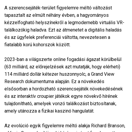
A szerencsejáték-terület figyelemre méltó változást
tapasztalt az elmúlt néhány évben, a hagyományos
kézzelfogható helyszínekről a legmodernebb virtuális VR-
találkozókig haladva. Ezt az átmenetet a digitális haladás
és az ügyfelek preferenciái váltotta, nevezetesen a
fiatalabb korú kohorszok között.
2023-ban a világszerte online fogadási ágazat körülbelül
(63 milliárd, az előrejelzések azt mutatják, hogy elérheti)
114 milliárd dollár kétezer huszonnyolc, a Grand View
Research dokumentuma alapján. Ez a növekedés
elsősorban a hordozható szerencsejáték növekedésének
és az interaktív croupier játékok egyre növekvő hírének
tulajdonítható, amelyek vonzó találkozást biztosítanak,
amely utánozza a fizikai kaszinó hangulatát.
Az evolúció egyik figyelemre méltó alakja Richard Branson,