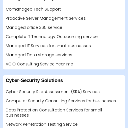
Comanaged Tech Support
Proactive Server Management Services
Managed office 365 service
Complete IT Technology Outsourcing service
Managed IT Services for small businesses
Managed Data storage services
VCIO Consulting Service near me
Cyber-Security Solutions
Cyber Security Risk Assessment (SRA) Services
Computer Security Consulting Services for businesses
Data Protection Consultation Services for small
businesses
Network Penetration Testing Service