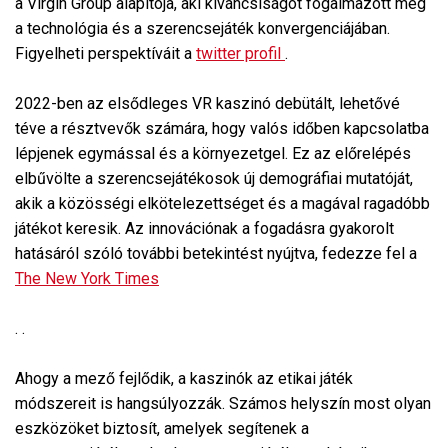
a Virgin Group alapítója, aki kíváncsiságot fogalmazott meg
a technológia és a szerencsejáték konvergenciájában.
Figyelheti perspektíváit a
twitter profil
.
2022-ben az elsődleges VR kaszinó debütált, lehetővé
téve a résztvevők számára, hogy valós időben kapcsolatba
lépjenek egymással és a környezetgel. Ez az előrelépés
elbűvölte a szerencsejátékosok új demográfiai mutatóját,
akik a közösségi elkötelezettséget és a magával ragadóbb
játékot keresik. Az innovációnak a fogadásra gyakorolt ​​
hatásáról szóló további betekintést nyújtva, fedezze fel a
The New York Times
. .
Ahogy a mező fejlődik, a kaszinók az etikai játék
módszereit is hangsúlyozzák. Számos helyszín most olyan
eszközöket biztosít, amelyek segítenek a