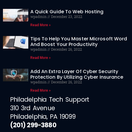
A Quick Guide To Web Hosting
wpadmin
December 23, 2022
Read More »
Tips To Help You Master Microsoft Word
And Boost Your Productivity
wpadmin
December 26, 2022
Read More »
Add An Extra Layer Of Cyber Security
Protection By Utilizing Cyber Insurance
wpadmin
December 26, 2022
Read More »
Philadelphia Tech Support
310 3rd Avenue
Philadelphia, PA 19099
(201) 299-3880