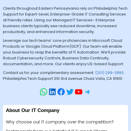
Clients throughout Eastern Pennsylvania rely on Philadelphia Tech
Support for Expert-Level, Enterprise-Grade IT Consulting Services
at friendly rates. Using our Managed IT Services- Enterprise
business clients typically see reduced downtime, increased
productivity, and enhanced information security.
Leverage our tech teams’ core proficiencies in Microsoft Cloud
Products or Google Cloud Platform(GCP). Our team will enable
your business to reap the benefits of IT Automation. We’ll provide
Robust Cybersecurity Controls, Business Data Continuity,
documentation, and more. Our clients enjoy US-based Support.
Contact us for your complimentary assessment.
(201) 299-3880
.
Philadelphia Tech Support 310 3rd avenue Chula Vista, CA 91910
About Our IT Company
Why choose out IT company over the competition?