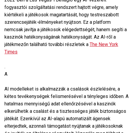
fogyasztói szolgáltatási rendszert hajtott végre, amely
kiértékeli a játékosok magatartását, hogy testreszabott
szerencsejáték-élményeket nyújtson. Ez a platform
nemcsak javítja a játékosok elégedettségét, hanem segíti a
kaszinók hatékonyságának hatékonyságát. Az AI-ről a
játékmezőn található további részletek a
The New York
Times
.
A
AI modelleket is alkalmazzák a csalások észlelésére, a
kétes tevékenységek felismerésével a tényleges időben. A
hatalmas mennyiségű adat ellenőrzésével a kaszinók
elkerülhetik a csalást és a tisztességes játék biztonságos
játékát. Ezenkívül az AI-alapú automatizált ágensek
elterjedtek, azonnali támogatást nyújtanak a játékosoknak