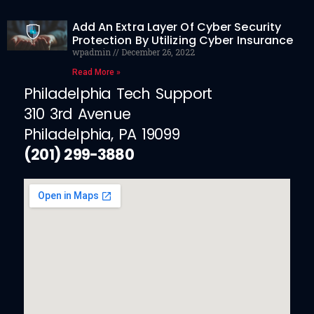
Add An Extra Layer Of Cyber Security
Protection By Utilizing Cyber Insurance
wpadmin
December 26, 2022
Read More »
Philadelphia Tech Support
310 3rd Avenue
Philadelphia, PA 19099
(201) 299-3880