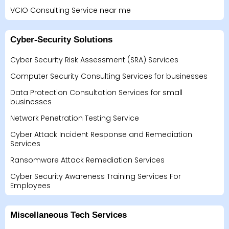
VCIO Consulting Service near me
Cyber-Security Solutions
Cyber Security Risk Assessment (SRA) Services
Computer Security Consulting Services for businesses
Data Protection Consultation Services for small
businesses
Network Penetration Testing Service
Cyber Attack Incident Response and Remediation
Services
Ransomware Attack Remediation Services
Cyber Security Awareness Training Services For
Employees
Miscellaneous Tech Services