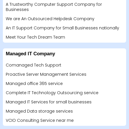
A Trustworthy Computer Support Company for
Businesses
We are An Outsourced Helpdesk Company
An IT Support Company for Small Businesses nationally
Meet Your Tech Dream Team
Managed IT Company
Comanaged Tech Support
Proactive Server Management Services
Managed office 365 service
Complete IT Technology Outsourcing service
Managed IT Services for small businesses
Managed Data storage services
VCIO Consulting Service near me