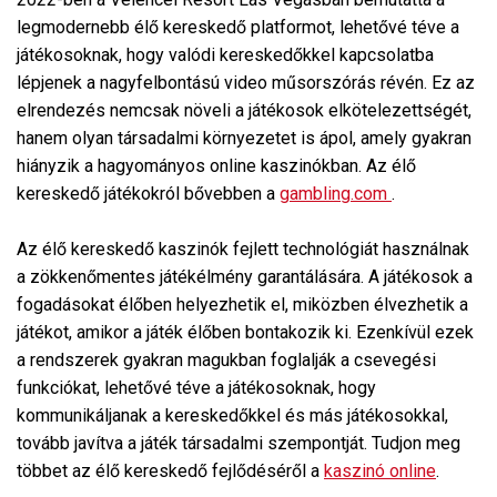
legmodernebb élő kereskedő platformot, lehetővé téve a
játékosoknak, hogy valódi kereskedőkkel kapcsolatba
lépjenek a nagyfelbontású video műsorszórás révén. Ez az
elrendezés nemcsak növeli a játékosok elkötelezettségét,
hanem olyan társadalmi környezetet is ápol, amely gyakran
hiányzik a hagyományos online kaszinókban. Az élő
kereskedő játékokról bővebben a
gambling.com
.
Az élő kereskedő kaszinók fejlett technológiát használnak
a zökkenőmentes játékélmény garantálására. A játékosok a
fogadásokat élőben helyezhetik el, miközben élvezhetik a
játékot, amikor a játék élőben bontakozik ki. Ezenkívül ezek
a rendszerek gyakran magukban foglalják a csevegési
funkciókat, lehetővé téve a játékosoknak, hogy
kommunikáljanak a kereskedőkkel és más játékosokkal,
tovább javítva a játék társadalmi szempontját. Tudjon meg
többet az élő kereskedő fejlődéséről a
kaszinó online
.