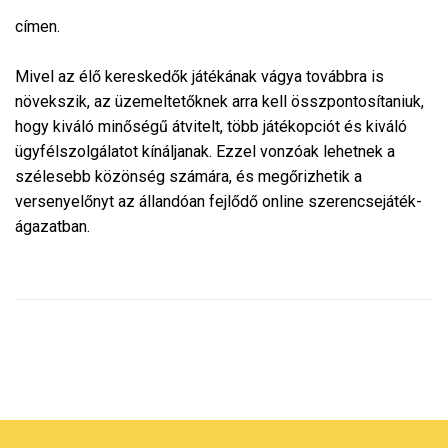
címen.
Mivel az élő kereskedők játékának vágya továbbra is
növekszik, az üzemeltetőknek arra kell összpontosítaniuk,
hogy kiváló minőségű átvitelt, több játékopciót és kiváló
ügyfélszolgálatot kínáljanak. Ezzel vonzóak lehetnek a
szélesebb közönség számára, és megőrizhetik a
versenyelőnyt az állandóan fejlődő online szerencsejáték-
ágazatban.