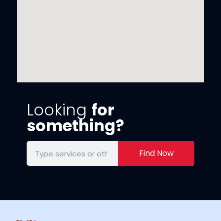
Looking
for
something?
Find Now