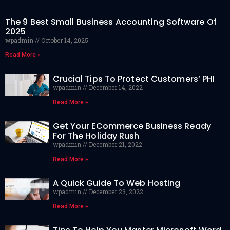
The 9 Best Small Business Accounting Software Of
2025
wpadmin
October 14, 2025
Read More »
Crucial Tips To Protect Customers’ PHI
wpadmin
December 14, 2022
Read More »
Get Your ECommerce Business Ready
For The Holiday Rush
wpadmin
December 21, 2022
Read More »
A Quick Guide To Web Hosting
wpadmin
December 23, 2022
Read More »