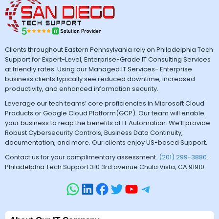
Clients throughout Eastern Pennsylvania rely on Philadelphia Tech
Support for Expert-Level, Enterprise-Grade IT Consulting Services
at friendly rates. Using our Managed IT Services- Enterprise
business clients typically see reduced downtime, increased
productivity, and enhanced information security.
Leverage our tech teams’ core proficiencies in Microsoft Cloud
Products or Google Cloud Platform(GCP). Our team will enable
your business to reap the benefits of IT Automation. We’ll provide
Robust Cybersecurity Controls, Business Data Continuity,
documentation, and more. Our clients enjoy US-based Support.
Contact us for your complimentary assessment.
(201) 299-3880
.
Philadelphia Tech Support 310 3rd avenue Chula Vista, CA 91910