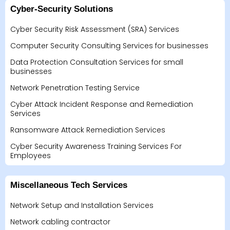
Cyber-Security Solutions
Cyber Security Risk Assessment (SRA) Services
Computer Security Consulting Services for businesses
Data Protection Consultation Services for small
businesses
Network Penetration Testing Service
Cyber Attack Incident Response and Remediation
Services
Ransomware Attack Remediation Services
Cyber Security Awareness Training Services For
Employees
Miscellaneous Tech Services
Network Setup and Installation Services
Network cabling contractor