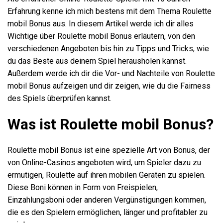
Erfahrung kenne ich mich bestens mit dem Thema Roulette
mobil Bonus aus. In diesem Artikel werde ich dir alles
Wichtige über Roulette mobil Bonus erläutern, von den
verschiedenen Angeboten bis hin zu Tipps und Tricks, wie
du das Beste aus deinem Spiel herausholen kannst.
Außerdem werde ich dir
die Vor- und Nachteile von Roulette
mobil Bonus aufzeigen und dir zeigen, wie du die Fairness
des Spiels überprüfen kannst.
Was ist Roulette mobil Bonus?
Roulette mobil Bonus ist eine spezielle Art von Bonus, der
von Online-Casinos angeboten wird, um Spieler dazu zu
ermutigen, Roulette auf ihren mobilen Geräten zu spielen.
Diese Boni können in Form von Freispielen,
Einzahlungsboni oder anderen Vergünstigungen kommen,
die es den Spielern ermöglichen, länger und profitabler zu