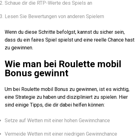
Schaue dir die RTP-Werte des Spiels an
Lesen Sie Bewertungen von anderen Spielern
Wenn du diese Schritte befolgst, kannst du sicher sein,
dass du ein faires Spiel spielst und eine reelle Chance hast
zu gewinnen.
Wie man bei Roulette mobil
Bonus gewinnt
Um bei Roulette mobil Bonus zu gewinnen, ist es wichtig,
eine Strategie zu haben und diszipliniert zu spielen. Hier
sind einige Tipps, die dir dabei helfen können:
Setze auf Wetten mit einer hohen Gewinnchance
Vermeide Wetten mit einer niedrigen Gewinnchance