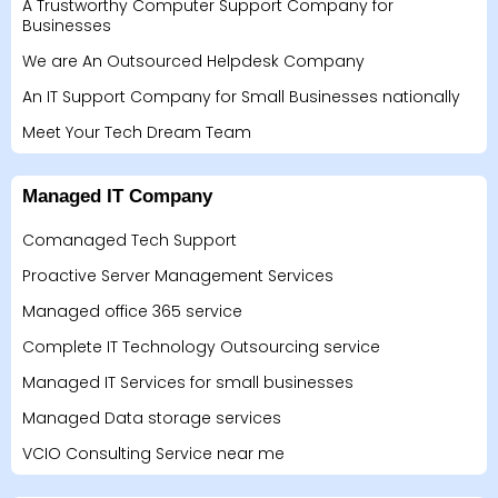
A Trustworthy Computer Support Company for
Businesses
We are An Outsourced Helpdesk Company
An IT Support Company for Small Businesses nationally
Meet Your Tech Dream Team
Managed IT Company
Comanaged Tech Support
Proactive Server Management Services
Managed office 365 service
Complete IT Technology Outsourcing service
Managed IT Services for small businesses
Managed Data storage services
VCIO Consulting Service near me