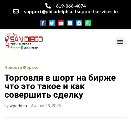
619-866-4074
support@philadelphia.itsupportservices.io
About our company
Managed IT Services
Cyber Security Services
Enterprise business support
Networking services
Miscellaneous services
Новости Форекс
Торговля в шорт на бирже
что это такое и как
совершить сделку
by
wpadmin
August 08, 2025