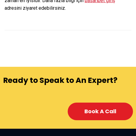
zaman en iyisidir. Daha fazla bilgi için
basaribet giriş
adresini ziyaret edebilirsiniz.
Ready to Speak to An Expert?
Book A Call