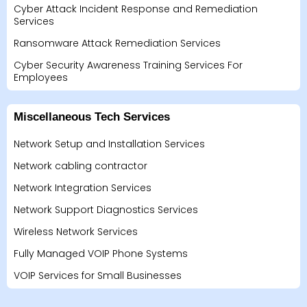
Cyber Attack Incident Response and Remediation
Services
Ransomware Attack Remediation Services
Cyber Security Awareness Training Services For
Employees
Miscellaneous Tech Services
Network Setup and Installation Services
Network cabling contractor
Network Integration Services
Network Support Diagnostics Services
Wireless Network Services
Fully Managed VOIP Phone Systems
VOIP Services for Small Businesses