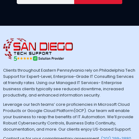
Clients throughout Eastern Pennsylvania rely on Philadelphia Tech
Support for Expert-Level, Enterprise-Grade IT Consulting Services
at friendly rates. Using our Managed IT Services- Enterprise
business clients typically see reduced downtime, increased
productivity, and enhanced information security.
Leverage our tech teams’ core proficiencies in Microsoft Cloud
Products or Google Cloud Platform(GCP). Our team will enable
your business to reap the benefits of IT Automation. We’ll provide
Robust Cybersecurity Controls, Business Data Continuity,
documentation, and more. Our clients enjoy US-based Support.
Contact us for your complimentary assessment.
(201) 299-3880
.