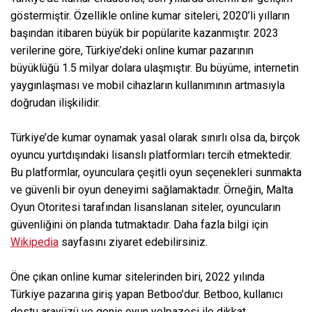
göstermiştir. Özellikle online kumar siteleri, 2020’li yılların
başından itibaren büyük bir popülarite kazanmıştır. 2023
verilerine göre, Türkiye’deki online kumar pazarının
büyüklüğü 1.5 milyar dolara ulaşmıştır. Bu büyüme, internetin
yaygınlaşması ve mobil cihazların kullanımının artmasıyla
doğrudan ilişkilidir.
Türkiye’de kumar oynamak yasal olarak sınırlı olsa da, birçok
oyuncu yurtdışındaki lisanslı platformları tercih etmektedir.
Bu platformlar, oyunculara çeşitli oyun seçenekleri sunmakta
ve güvenli bir oyun deneyimi sağlamaktadır. Örneğin, Malta
Oyun Otoritesi tarafından lisanslanan siteler, oyuncuların
güvenliğini ön planda tutmaktadır. Daha fazla bilgi için
Wikipedia
sayfasını ziyaret edebilirsiniz.
Öne çıkan online kumar sitelerinden biri, 2022 yılında
Türkiye pazarına giriş yapan Betboo’dur. Betboo, kullanıcı
dostu arayüzü ve geniş oyun yelpazesi ile dikkat