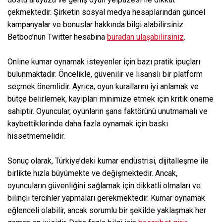
çekmektedir. Şirketin sosyal medya hesaplarından güncel
kampanyalar ve bonuslar hakkında bilgi alabilirsiniz.
Betboo’nun Twitter hesabına
buradan ulaşabilirsiniz
.
Online kumar oynamak isteyenler için bazı pratik ipuçları
bulunmaktadır. Öncelikle, güvenilir ve lisanslı bir platform
seçmek önemlidir. Ayrıca, oyun kurallarını iyi anlamak ve
bütçe belirlemek, kayıpları minimize etmek için kritik öneme
sahiptir. Oyuncular, oyunların şans faktörünü unutmamalı ve
kaybettiklerinde daha fazla oynamak için baskı
hissetmemelidir.
Sonuç olarak, Türkiye’deki kumar endüstrisi, dijitalleşme ile
birlikte hızla büyümekte ve değişmektedir. Ancak,
oyuncuların güvenliğini sağlamak için dikkatli olmaları ve
bilinçli tercihler yapmaları gerekmektedir. Kumar oynamak
eğlenceli olabilir, ancak sorumlu bir şekilde yaklaşmak her